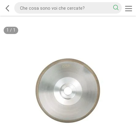
1
/
1