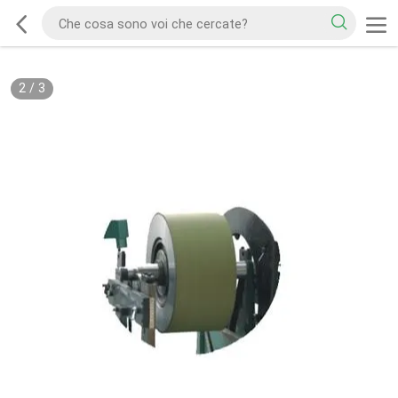
2
/
3