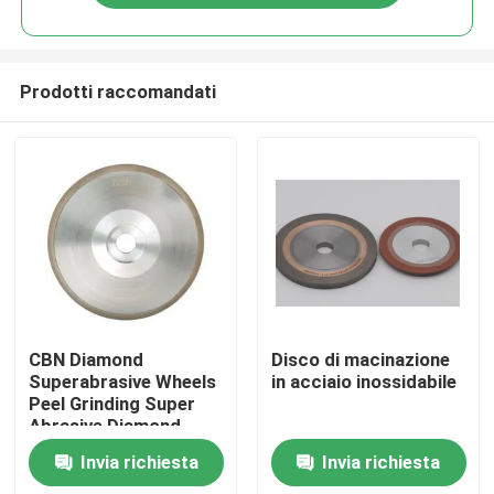
Prodotti raccomandati
Casa.
CBN Diamond
Disco di macinazione
Superabrasive Wheels
in acciaio inossidabile
Peel Grinding Super
Prodotti
Abrasive Diamond
Wheels
Invia richiesta
Invia richiesta
Video