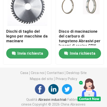
Abrasivi legati
Cuscinetti a sfera a rulli
Dischi di taglio del
Disco di macinazione
legno per macchine da
del carburo di
macinare
tungsteno Abrasivi per
Inserzioni del carburo
legami di resina CBN
Invia richiesta
Invia richiesta
Abrasivi a legame con resina
Abrasivi legati al metallo
Casa
Circa noi
Contattaci
Desktop Site
Mappa del sito
Privacy Policy
Strumento di misura dei cuscinetti
Qualità
Abrasivi industriali
Fabbrica
Abrasivi con legame vitrificato
cinese.Copyright © 2026 China Abrasives