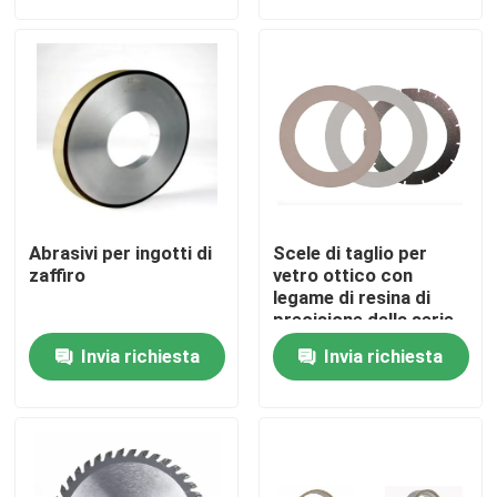
Su di noi
Visita alla fabbrica
Controllo della qualità
Abrasivi per ingotti di
Scele di taglio per
Contattaci
zaffiro
vetro ottico con
legame di resina di
precisione della serie
ZS002
Chiedi un preventivo
Invia richiesta
Invia richiesta
Abrasivi industriali
Abrasivi rivestiti