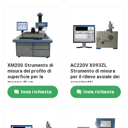
Su di noi
Visita alla fabbrica
Controllo della qualità
XM200 Strumento di
AC220V X093ZL
Contattaci
misura del profilo di
Strumento di misura
superficie per la
per il rilievo assiale dei
massa di un
cuscinetti
cuscinetto a sfera
Chiedi un preventivo
Invia richiesta
Invia richiesta
Abrasivi industriali
Abrasivi rivestiti