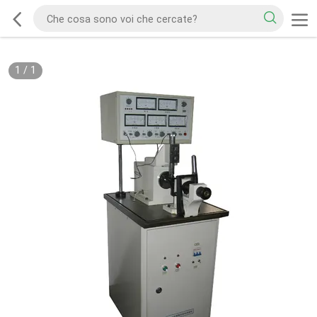
1
/
1