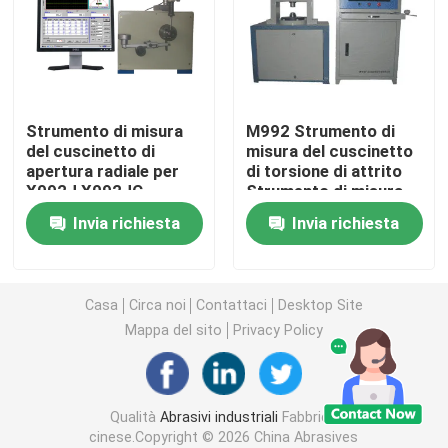
Abrasivi legati
Cuscinetti a sfera a rulli
Strumento di misura
M992 Strumento di
del cuscinetto di
misura del cuscinetto
apertura radiale per
di torsione di attrito
Inserzioni del carburo
X092J X092JC
Strumento di misura
del cuscinetto
Invia richiesta
Invia richiesta
Abrasivi a legame con resina
Abrasivi legati al metallo
Casa
Circa noi
Contattaci
Desktop Site
Mappa del sito
Privacy Policy
Strumento di misura dei cuscinetti
Qualità
Abrasivi industriali
Fabbrica
Abrasivi con legame vitrificato
cinese.Copyright © 2026 China Abrasives