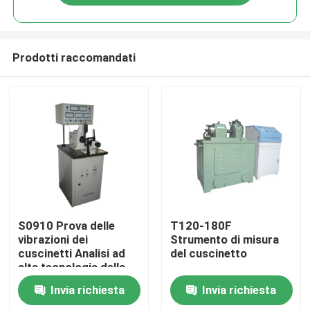
Prodotti raccomandati
Casa.
S0910 Prova delle
T120-180F
vibrazioni dei
Strumento di misura
cuscinetti Analisi ad
del cuscinetto
Prodotti
alta tecnologia della
velocità
Invia richiesta
Invia richiesta
Video