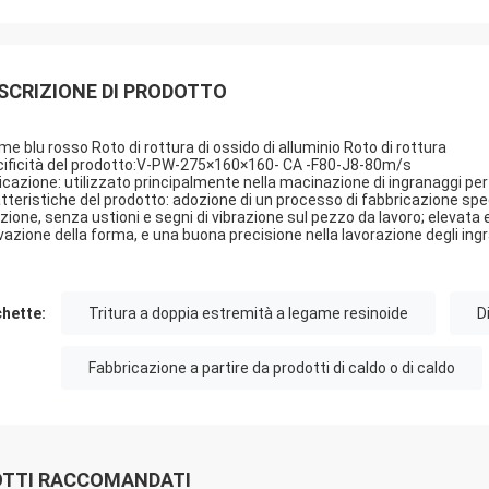
SCRIZIONE DI PRODOTTO
me blu rosso Roto di rottura di ossido di alluminio Roto di rottura
ificità del prodotto:V-PW-275×160×160- CA -F80-J8-80m/s
icazione: utilizzato principalmente nella macinazione di ingranaggi per 
tteristiche del prodotto: adozione di un processo di fabbricazione spe
ione, senza ustioni e segni di vibrazione sul pezzo da lavoro; elevat
azione della forma, e una buona precisione nella lavorazione degli ing
chette:
Tritura a doppia estremità a legame resinoide
D
Fabbricazione a partire da prodotti di caldo o di caldo
TTI RACCOMANDATI