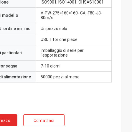
zione
ISO9001, ISO14001, OHSAS18001
V-PW-275×160×160- CA -F80-J8-
i modello
80m/s
di ordine minimo
Un pezzo solo
USD 1 for one piece
Imballaggio di serie per
 particolari
l'esportazione
 consegna
7-10 giorni
di alimentazione
50000 pezzi al mese
Prezzo
Contattaci