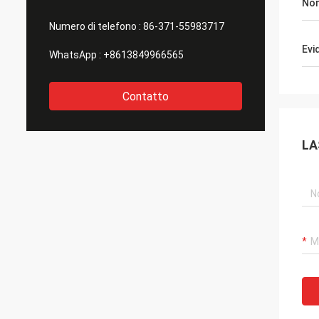
Nom
Numero di telefono :
86-371-55983717
Evi
WhatsApp :
+8613849966565
Contatto
LA