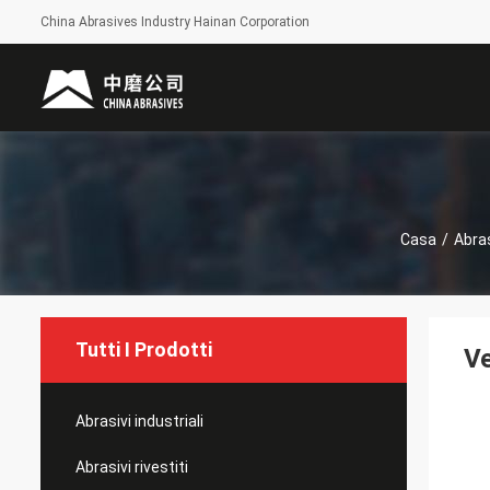
China Abrasives Industry Hainan Corporation
Casa
/
Abras
Tutti I Prodotti
Ve
Abrasivi industriali
Abrasivi rivestiti