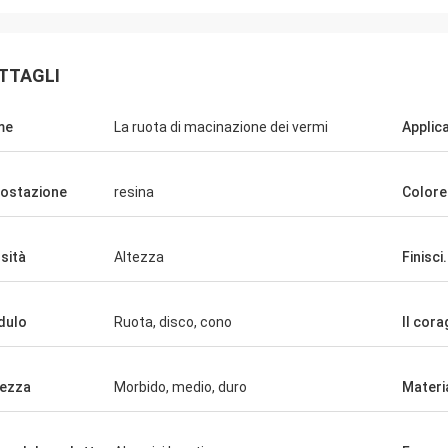
TTAGLI
me
La ruota di macinazione dei vermi
Applic
ostazione
resina
Colore
sità
Altezza
Finisci.
Maria
lità è molto buona e stabile. Siamo
dulo
Ruota, disco, cono
Il cora
fatti del team con cui lavoriamo.
mo di continuare a cooperare in
per molti anni. - Grazie. Grazie.
ezza
Morbido, medio, duro
Materi