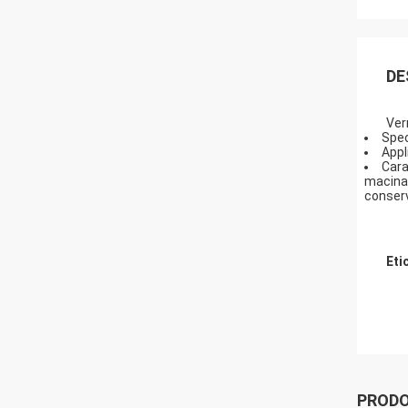
DE
Ver
Spec
Appl
Cara
macinaz
conserv
Eti
PRODO