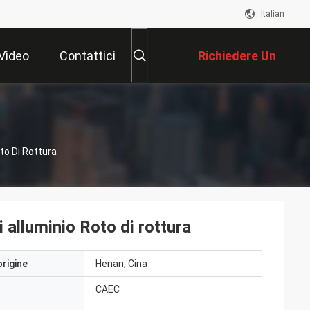
Italian
Video
Contattici
Richiedere Un
Preventivo
to Di Rottura
 alluminio Roto di rottura
origine
Henan, Cina
CAEC