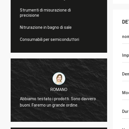
Strumenti di misurazione di
precisione
DE
Nitrurazione in bagno di sale
no
Consumabili per semiconduttori
Imp
Den
ROMANO
La qua
Mo
Abbiamo testato i prodotti. Sono davvero
soddis
buoni. Faremo un grande ordine.
Speria
affari 
Dur