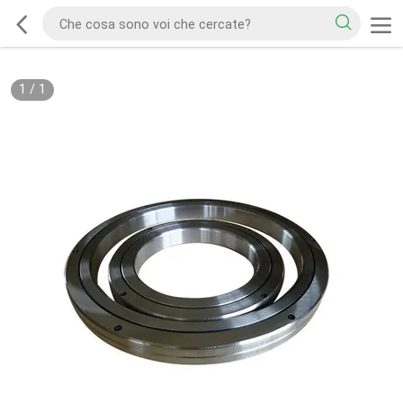
1
/
1