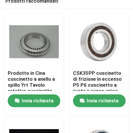
Prodotti raccomandati
Prodotto in Cina
CSK35PP cuscinetto
cuscinetto a anello a
di frizione in eccesso
spillo Yrt Tavolo
P5 P6 cuscinetto a
rotativo cuscinetto
ruota a senso unico
Casa.
Yrt260 utilizzato per
Sprag
Invia richiesta
Invia richiesta
giradischi utensili
Prodotti
Video