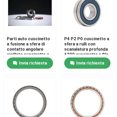
Su di noi
Visita alla fabbrica
Parti auto cuscinetto
P4 P2 P0 cuscinetto a
a fusione a sfera di
sfera a rulli con
Controllo della qualità
contatto angolare
scanalatura profonda
sigillato cuscinetto a
6200 cuscinetto a fila
sfera 70, 72, 718, 719
singola
Invia richiesta
Invia richiesta
Contattaci
per macchine utensili
Sp
Chiedi un preventivo
Abrasivi industriali
Abrasivi rivestiti