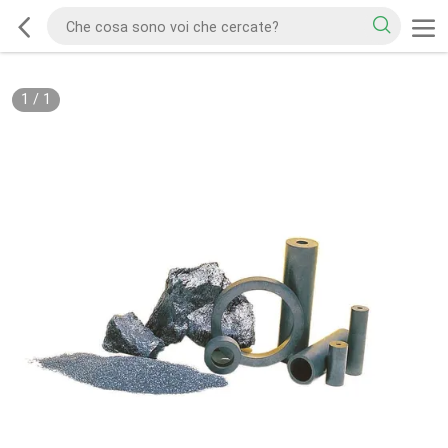
1
/
1