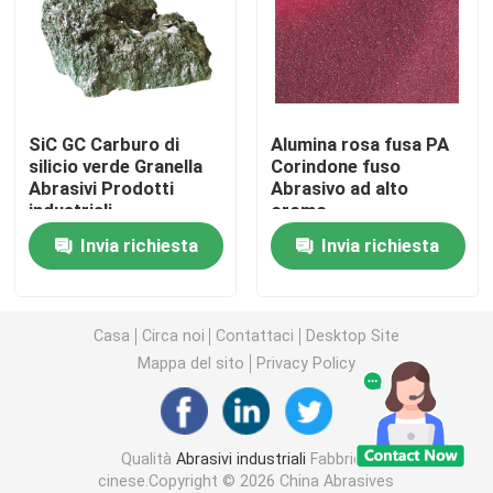
Abrasivi legati
Cuscinetti a sfera a rulli
SiC GC Carburo di
Alumina rosa fusa PA
silicio verde Granella
Corindone fuso
Abrasivi Prodotti
Abrasivo ad alto
Inserzioni del carburo
industriali
cromo
Invia richiesta
Invia richiesta
Abrasivi a legame con resina
Abrasivi legati al metallo
Casa
Circa noi
Contattaci
Desktop Site
Mappa del sito
Privacy Policy
Strumento di misura dei cuscinetti
Qualità
Abrasivi industriali
Fabbrica
Abrasivi con legame vitrificato
cinese.Copyright © 2026 China Abrasives