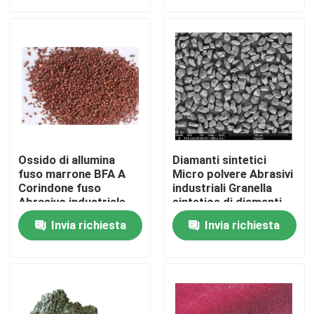
Su di noi
Visita alla fabbrica
Controllo della qualità
Ossido di allumina
Diamanti sintetici
Contattaci
fuso marrone BFA A
Micro polvere Abrasivi
Corindone fuso
industriali Granella
Abrasivo industriale
sintetica di diamanti
Chiedi un preventivo
Invia richiesta
Invia richiesta
Abrasivi industriali
Abrasivi rivestiti